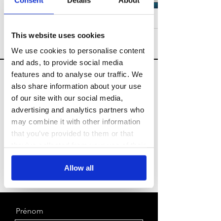
16 oct. 2023
5 min de lecture
This website uses cookies
We use cookies to personalise content
and ads, to provide social media
Parlez à un expert en
features and to analyse our traffic. We
also share information about your use
croissance
of our site with our social media,
advertising and analytics partners who
hello@risemarketing.uk
may combine it with other information
+44 0333
050 9280
that you’ve provided to them or that
they’ve collected from your use of their
Ou envoyez un message via le
services.
Allow all
formulaire.
Prénom