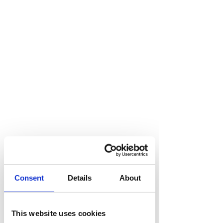
Sprechen Sie mit
einem
Consent
Details
About
Wachstumsexperten
hello@risemarketing.uk
This website uses cookies