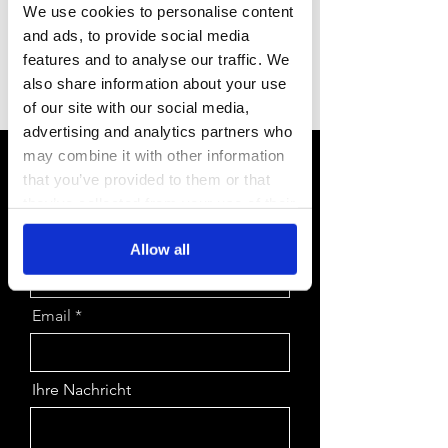
+44 0333
050 9280
We use cookies to personalise content
and ads, to provide social media
Oder senden Sie eine Nachricht
features and to analyse our traffic. We
also share information about your use
über das Formular.
of our site with our social media,
advertising and analytics partners who
may combine it with other information
Vorname
that you’ve provided to them or that
they’ve collected from your use of their
services.
Familienname, Nachname
Allow all
Email
Ihre Nachricht