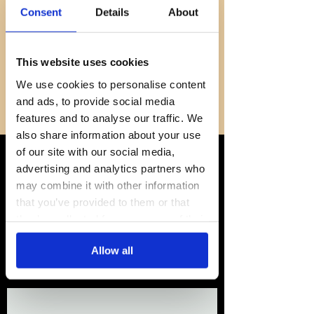
Programms zu unterstützen.
Consent
Details
About
Unser Team entwickelt einzigartige
Strategien, um sowohl Ihren Umsatz
This website uses cookies
als auch Ihre Online-Präsenz zu
We use cookies to personalise content
steigern.
and ads, to provide social media
features and to analyse our traffic. We
also share information about your use
of our site with our social media,
advertising and analytics partners who
Unsere Affiliate-
may combine it with other information
that you’ve provided to them or that
Marketing-
they’ve collected from your use of their
services.
Dienstleistungen
Allow all